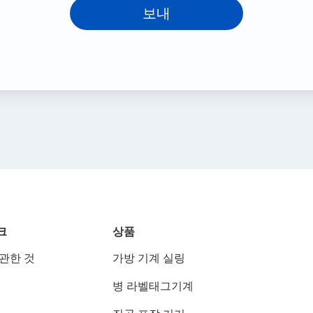
보내
크
상품
 관한 것
가방 기계 실링
병 라벨태그기계