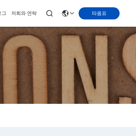
따옴표
로그
저희와 연락