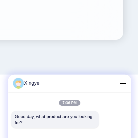
Xingye
빠른 연락
7:36 PM
전화
Good day, what product are you looking 
for?
86--15157728448
이메일