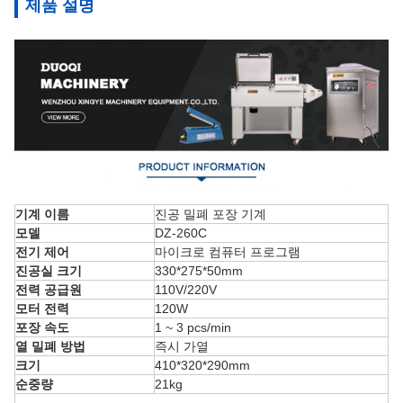
제품 설명
기계 이름
진공 밀폐 포장 기계
모델
DZ-260C
전기 제어
마이크로 컴퓨터 프로그램
진공실 크기
330*275*50mm
전력 공급원
110V/220V
모터 전력
120W
포장 속도
1 ~ 3 pcs/min
열 밀폐 방법
즉시 가열
크기
410*320*290mm
순중량
21kg