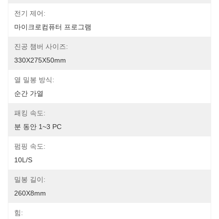
전기 제어:
마이크로컴퓨터 프로그램
진공 챔버 사이즈:
330X275X50mm
열 밀봉 방식:
순간 가열
패킹 속도:
분 동안 1~3 PC
펌핑 속도:
10L/s
밀봉 길이:
260X8mm
힘: