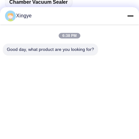
Chamber Vacuum Sealer
Commercial Vacuum Packer
Xingye
6:38 PM
관련 제품
Good day, what product are you looking for?
800W 상업용 자동 식품 진공
DQVC-260PD 음료 상용 진공