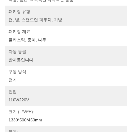
패키징 유형:
캔, 병, 스탠드업 파우치, 가방
패키징 재료:
플라스틱, 종이, 나무
자동 등급:
반자동입니다
구동 방식:
전기
전압:
110V/220V
크기 (L*W*H):
1330*500*450mm
무게: