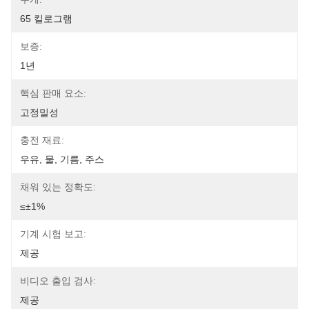
65 킬로그램
보증:
1년
핵심 판매 요소:
고정밀성
충전 재료:
우유, 물, 기름, 주스
채워 있는 정확도:
≤±1%
기계 시험 보고:
제공
비디오 출입 검사:
제공