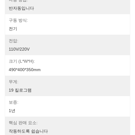
반자동입니다
구동 방식:
전기
전압:
110V/220V
크기 (L*W*H):
490*400*350mm
무게:
19 킬로그램
보증:
1년
핵심 판매 요소:
작동하도록 쉽습니다