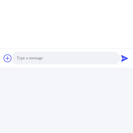
Photo
Video Call
Audio Call