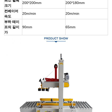
최소 밀폐
200*200mm
200*180mm
크기
컨베이어
20m/min
20m/min
속도
부하 테이
프의 길이
90mm
65mm
가