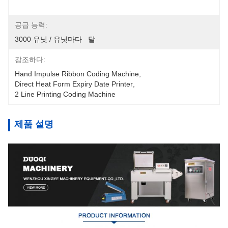
공급 능력:
3000 유닛 / 유닛마다   달
강조하다:
Hand Impulse Ribbon Coding Machine
, 
Direct Heat Form Expiry Date Printer
, 
2 Line Printing Coding Machine
제품 설명