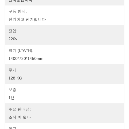
구동 방식:
전기이고 전기입니다
전압:
220v
크기 (L*W*H):
1400*730*1450mm
무게:
128 KG
보증:
1년
주요 판매점:
조작 이 쉽다
항구: