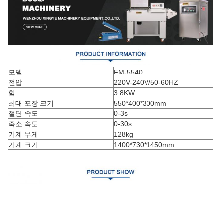
모델
FM-5540
전압
220V-240V/50-60HZ
힘
3.8KW
최대 포장 크기
550*400*300mm
절단 속도
0-3s
축소 속도
0-30s
기계 무게
128kg
기계 크기
1400*730*1450mm