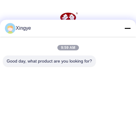
Xingye
소셜 미디어
9:59 AM
빠른 연락
Good day, what product are you looking for?
전화
86--15157728448
이메일
xingyesales3@duoqi.com
주소
3번, 류리우 로드, 경제개발구역, 웬저우, 제주, 중국