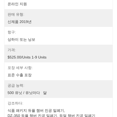
온라인 지원
판매 유형:
신제품 2019년
항구:
상하이 또는 닝보
가격:
$525.00/units 1-9 Units
포장 세부 사항:
표준 수출 포장
공급 능력:
500 유닛 / 유닛마다   달
강조하다:
식품 패키지 듀플 챔버 진공 밀폐기
, 
DZ-350 듀플 챔버 진공 밀폐기
, 
듀얼 챔버 진공 밀폐기