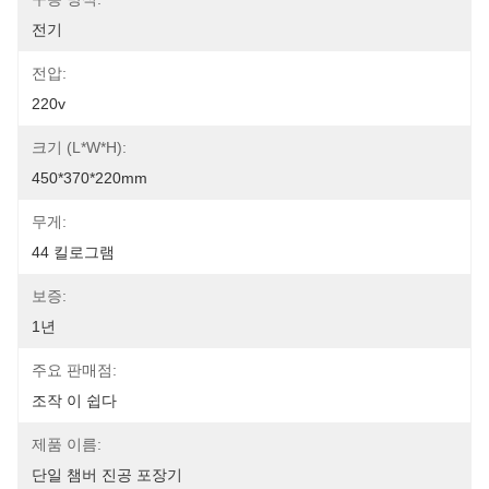
전기
전압:
220v
크기 (L*W*H):
450*370*220mm
무게:
44 킬로그램
보증:
1년
주요 판매점:
조작 이 쉽다
제품 이름:
단일 챔버 진공 포장기