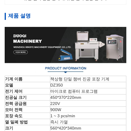
제품 설명
기계 이름
책상형 단일 챔버 진공 포장 기계
모델
DZ350
전기 제어
마이크로 컴퓨터 프로그램
진공실 크기
450*370*220mm
전력 공급원
220V
모터 전력
900W
포장 속도
1 ~ 3 pcs/min
열 밀폐 방법
즉시 가열
크기
560*420*340mm