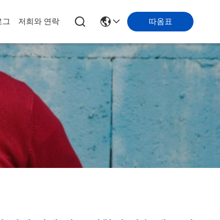
따옴표
로그
저희와 연락