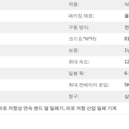
적용:
식
패키징 재료:
플
구동 방식:
전
크기 (L*W*H):
8
보증:
1
최대 속도:
1
밀봉 폭:
6
최대 컨베이어 로딩:
5
항구:
상
피로 저항성 연속 밴드 열 밀폐기
, 
피로 저항 산업 밀폐 기계