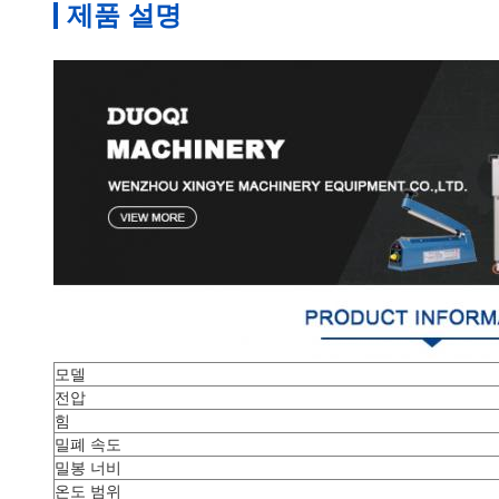
제품 설명
모델
전압
힘
밀폐 속도
밀봉 너비
온도 범위