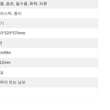
품, 음료, 필수품, 화학, 의류
라스틱, 종이
기
10*320*370mm
년
2m/min
-12mm
Kg
하이 또는 닝보