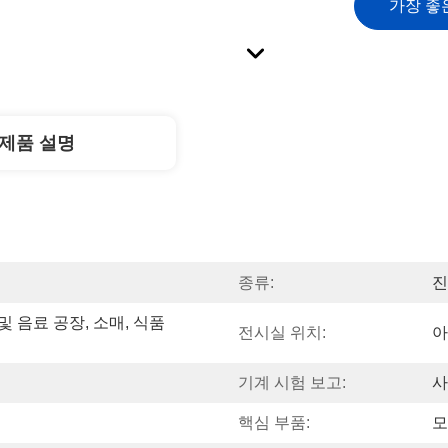
가장 좋
제품 설명
종류:
진
및 음료 공장, 소매, 식품 
전시실 위치:
아
기계 시험 보고:
사
핵심 부품:
모