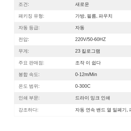
조건:
새로운
패키징 유형:
가방, 필름, 파우치
자동 등급:
자동
전압:
220V/50-60HZ
무게:
23 킬로그램
주요 판매점:
조작 이 쉽다
봉합 속도:
0-12m/min
온도 범위:
0-300C
인쇄 부문:
드라이 잉크 인쇄
강조하다:
자동 연속 밴드 열 밀폐기
, 