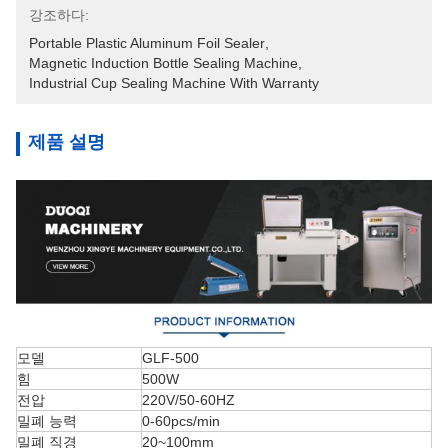
강조하다:
Portable Plastic Aluminum Foil Sealer
, 
Magnetic Induction Bottle Sealing Machine
, 
Industrial Cup Sealing Machine With Warranty
제품 설명
모델
GLF-500
힘
500W
전압
220V/50-60HZ
밀폐 능력
0-60pcs/min
밀폐 직경
20~100mm